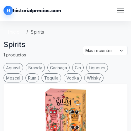
historialprecios.com
H
Inicio
Spirits
Spirits
1 productos
Aquavit
Brandy
Cachaça
Gin
Liqueurs
Mezcal
Rum
Tequila
Vodka
Whisky