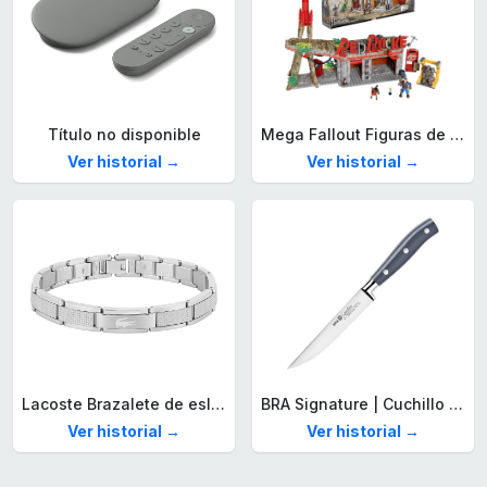
Título no disponible
Mega Fallout Figuras de acción y Juguetes de construcción, Parada de Camiones Red Rocket con 824 Piezas, 2 Personajes articulados y Accesorios, para coleccionistas, HXT00
Ver historial →
Ver historial →
Lacoste Brazalete de eslabón para Hombre Colección STENCIL de Acero inoxidable
BRA Signature | Cuchillo tomatero 120 mm, Acero Inoxidable alemán forjado con Molibdeno Vanadio, Mango Remachado ABS, Diseño Ergonómico, Hoja 1,6 mm espesor
Ver historial →
Ver historial →