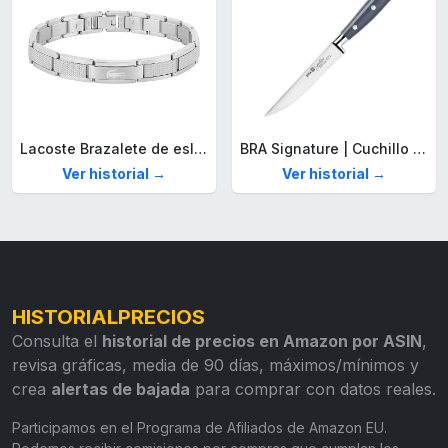
Lacoste Brazalete de eslabón para Hombre Colección STENCIL de Acero inoxidable
BRA Signature | Cuchillo tomatero 120 mm, Acero Inoxidable alemán forjado con Molibdeno Vanadio, Mango Remachado ABS, Diseño Ergonómico, Hoja 1,6 mm espesor
Ver historial →
Ver historial →
HISTORIALPRECIOS
Consulta el
historial de precios en Amazon por ASIN
,
revisa gráficas, media de 90 días, máximos/mínimos y
crea
alertas de bajada
para comprar con datos reales.
Participamos en el Programa de Afiliados de Amazon EU.