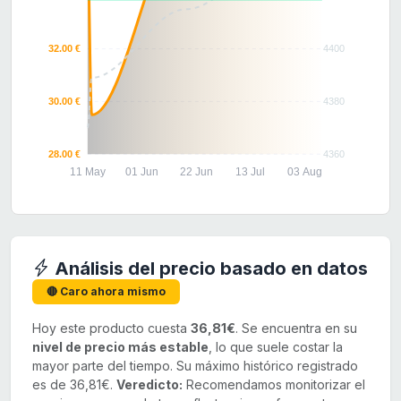
32.00 €
4400
30.00 €
4380
28.00 €
4360
11 May
01 Jun
22 Jun
13 Jul
03 Aug
Análisis del precio basado en datos
🔴 Caro ahora mismo
Hoy este producto cuesta
36,81€
. Se encuentra en su
nivel de precio más estable
, lo que suele costar la
mayor parte del tiempo. Su máximo histórico registrado
es de 36,81€.
Veredicto:
Recomendamos monitorizar el