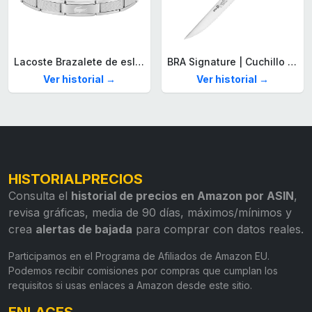
Lacoste Brazalete de eslabón para Hombre Colección STENCIL de Acero inoxidable
BRA Signature | Cuchillo tomatero 120 mm, Acero Inoxidable alemán forjado con Molibdeno Vanadio, Mango Remachado ABS, Diseño Ergonómico, Hoja 1,6 mm espesor
Ver historial →
Ver historial →
HISTORIALPRECIOS
Consulta el
historial de precios en Amazon por ASIN
,
revisa gráficas, media de 90 días, máximos/mínimos y
crea
alertas de bajada
para comprar con datos reales.
Participamos en el Programa de Afiliados de Amazon EU.
Podemos recibir comisiones por compras que cumplan los
requisitos si usas enlaces a Amazon desde este sitio.