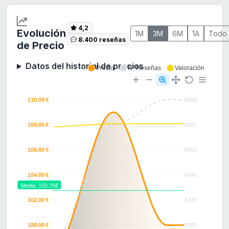
4,2
Evolución
1M
3M
6M
1A
Todo
8.400 reseñas
de Precio
Datos del historial de precios
Precio
Nº Reseñas
Valoración
110.00 €
8400
108.00 €
8380
106.00 €
8360
104.00 €
8340
Media: 102.75€
102.00 €
8320
100.00 €
8300