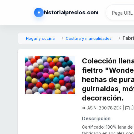
historialprecios.com
H
Fabri
Hogar y cocina
Costura y manualidades
Colección llen
fieltro "Wonde
hechas de pura
guirnaldas, mó
decoración.
ASIN: B00I78IZEK |
Úl
Descripción
Certificado: 100% lana de 
fabricado en sociales coop