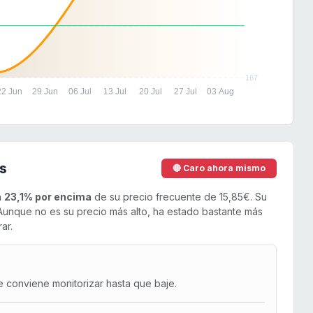
167
22 Jun
29 Jun
06 Jul
13 Jul
20 Jul
27 Jul
03 Aug
s
🔴 Caro ahora mismo
n
23,1% por encima
de su precio frecuente de 15,85€. Su
unque no es su precio más alto, ha estado bastante más
ar.
e conviene monitorizar hasta que baje.