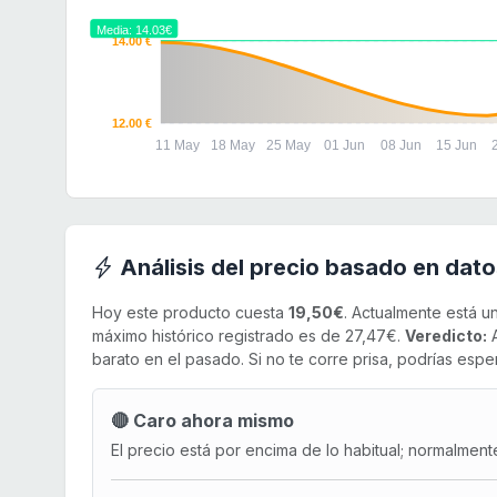
Media: 14.03€
14.00 €
12.00 €
11 May
18 May
25 May
01 Jun
08 Jun
15 Jun
Análisis del precio basado en dato
Hoy este producto cuesta
19,50€
. Actualmente está u
máximo histórico registrado es de 27,47€.
Veredicto:
A
barato en el pasado. Si no te corre prisa, podrías esper
🔴 Caro ahora mismo
El precio está por encima de lo habitual; normalment