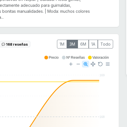
rfectamente adecuado para guirnaldas,
s bonitas manualidades. | Moda: muchos colores
..
1M
3M
6M
1A
Todo
168 reseñas
Precio
Nº Reseñas
Valoración
169
168