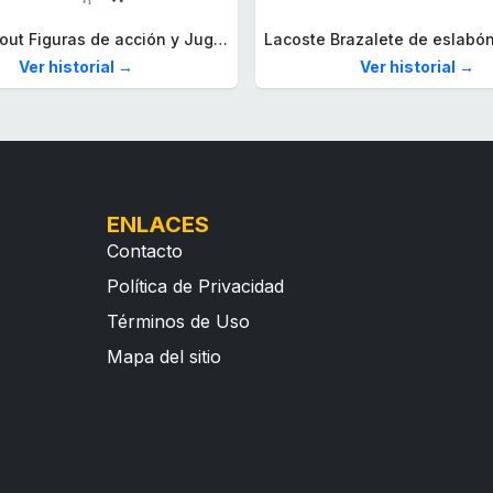
Mega Fallout Figuras de acción y Juguetes de construcción, Parada de Camiones Red Rocket con 824 Piezas, 2 Personajes articulados y Accesorios, para coleccionistas, HXT00
Ver historial →
Ver historial →
ENLACES
Contacto
Política de Privacidad
Términos de Uso
Mapa del sitio