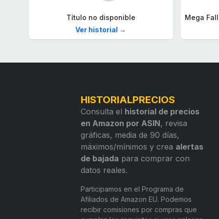
Título no disponible
Ver historial →
HISTORIALPRECIOS
Consulta el
historial de precios
en Amazon por ASIN
, revisa
gráficas, media de 90 días,
máximos/mínimos y crea
alertas
de bajada
para comprar con
datos reales.
Participamos en el Programa de
Afiliados de Amazon EU. Podemos
recibir comisiones por compras que