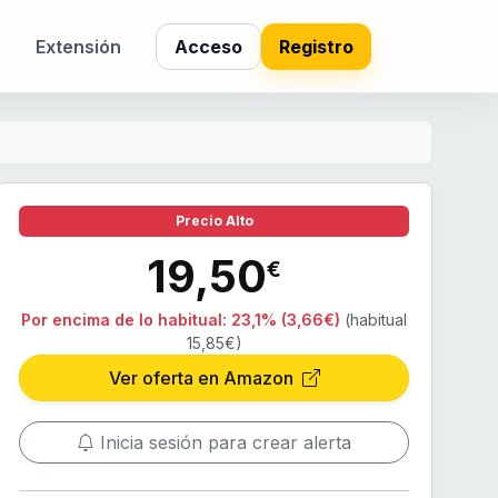
s
Extensión
Acceso
Registro
Precio Alto
19,50
€
Por encima de lo habitual:
23,1% (3,66€)
(habitual
15,85€)
Ver oferta en Amazon
Inicia sesión para crear alerta