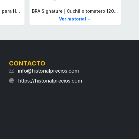
Lacoste Brazalete de eslabón para Hombre Colección STENCIL de Acero inoxidable
BRA Signature | Cuchillo tomatero 120 mm, Acero Inoxidable alemán forjado con Molibdeno Vanadio, Mango Remachado ABS, Diseño Ergonómico, Hoja 1,6 mm espesor
Ver historial →
CONTACTO
info@historialprecios.com
https://historialprecios.com