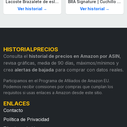
Lacoste Brazalete de eslabón para Hombre Colección STENCIL de Acero inoxidable
BRA Signature | Cuchillo tomatero 120 mm, Acero Inoxidable alemán forjado con Molibdeno Vanadio, Mango Remachado ABS, Diseño Ergonómico, Hoja 1,6 mm espesor
Ver historial →
Ver historial →
HISTORIALPRECIOS
Consulta el
historial de precios en Amazon por ASIN
,
revisa gráficas, media de 90 días, máximos/mínimos y
crea
alertas de bajada
para comprar con datos reales.
Participamos en el Programa de Afiliados de Amazon EU.
Podemos recibir comisiones por compras que cumplan los
requisitos si usas enlaces a Amazon desde este sitio.
ENLACES
Contacto
Política de Privacidad