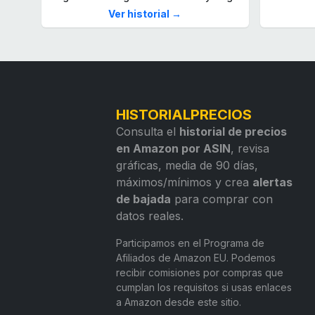
Ver historial →
HISTORIALPRECIOS
Consulta el
historial de precios
en Amazon por ASIN
, revisa
gráficas, media de 90 días,
máximos/mínimos y crea
alertas
de bajada
para comprar con
datos reales.
Participamos en el Programa de
Afiliados de Amazon EU. Podemos
recibir comisiones por compras que
cumplan los requisitos si usas enlaces
a Amazon desde este sitio.