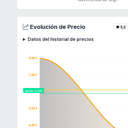
Evolución de Precio
3,2
Datos del historial de precios
8.00 €
7.50 €
Media: 6.94€
7.00 €
6.50 €
6.00 €