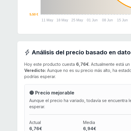
5.50 €
11 May
18 May
25 May
01 Jun
08 Jun
15 Jun
Análisis del precio basado en dato
Hoy este producto cuesta
6,76€
. Actualmente está un
Veredicto:
Aunque no es su precio más alto, ha estado 
podrías esperar.
🟡 Precio mejorable
Aunque el precio ha variado, todavía se encuentra l
esperar.
Actual
Media
6,76€
6,94€