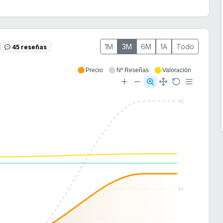
1M
3M
6M
1A
Todo
45 reseñas
Precio
Nº Reseñas
Valoración
45
44