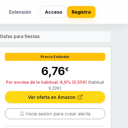
s
Extensión
Acceso
Registro
Gafas para fiestas
Precio Estándar
6,76
€
Por encima de lo habitual:
8,8% (0,55€)
(habitual
6,22€)
Ver oferta en Amazon
Inicia sesión para crear alerta