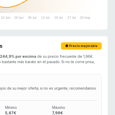
22 Jun
29 Jun
06 Jul
13 Jul
20 Jul
27 Jul
03 Aug
s
🟡 Precio mejorable
244,9% por encima
de su precio frecuente de 1,96€.
bastante más barato en el pasado. Si no te corre prisa,
ejos de su mejor oferta; si no es urgente, recomendamos
Mínimo
Máximo
5,67€
7,99€