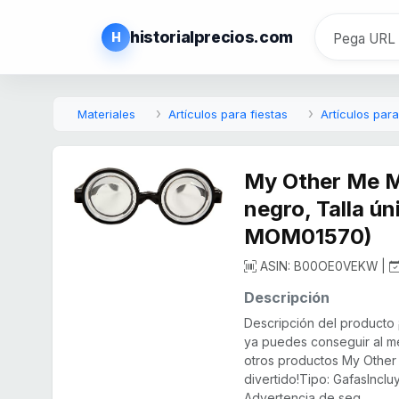
historialprecios.com
H
Materiales
Artículos para fiestas
Artículos para
My Other Me M
negro, Talla ú
MOM01570)
ASIN: B00OE0VEKW |
Descripción
Descripción del producto 
ya puedes conseguir al m
otros productos My Other
divertido!Tipo: GafasIncl
Advertencia de seg...