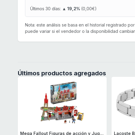
Últimos 30 días:
▲ 19,2%
(0,00€)
Nota: este análisis se basa en el historial registrado p
puede variar si el vendedor o la disponibilidad cambian
Últimos productos agregados
Mega Fallout Figuras de acción y Juguetes de construcción, Parada de Camiones Red Rocket con 824 Piezas, 2 Personajes articulados y Accesorios, para coleccionistas, HXT00