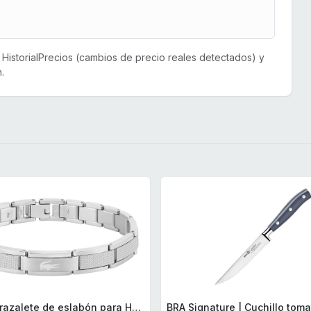
or HistorialPrecios (cambios de precio reales detectados) y
.
Lacoste Brazalete de eslabón para Hombre Colección STENCIL de Acero inoxidable