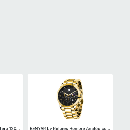
BRA Signature | Cuchillo tomatero 120 mm, Acero Inoxidable alemán forjado con Molibdeno Vanadio, Mango Remachado ABS, Diseño Ergonómico, Hoja 1,6 mm espesor
BENYAR by Relojes Hombre Analógico Cuarzo Cronografo Impermeable Luminoso Fecha Moda Casual Reloj de Pulsera Elegante Regalo para Hombre