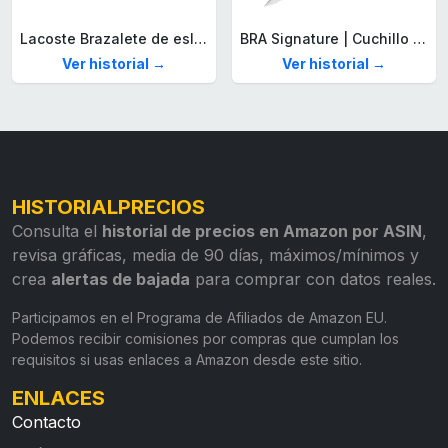
Lacoste Brazalete de eslabón para Hombre Colección STENCIL de Acero inoxidable
BRA Signature | Cuchillo tomatero 120 mm, Acero Inoxidable alemán forjado con Molibdeno Vanadio, Mango Remachado ABS, Diseño Ergonómico, Hoja 1,6 mm espesor
Ver historial →
Ver historial →
HISTORIALPRECIOS
Consulta el
historial de precios en Amazon por ASIN
,
revisa gráficas, media de 90 días, máximos/mínimos y
crea
alertas de bajada
para comprar con datos reales.
Participamos en el Programa de Afiliados de Amazon EU.
Podemos recibir comisiones por compras que cumplan los
requisitos si usas enlaces a Amazon desde este sitio.
ENLACES
Contacto