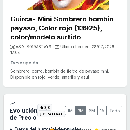
Guirca- Mini Sombrero bombin
payaso, Color rojo (13925),
color/modelo surtido
ASIN: B019A3TVYS |
Último chequeo: 28/07/2026
17:04
Descripción
Sombrero, gorro, bombin de fieltro de payaso mini.
Disponible en rojo, verde, amarillo y azul...
3,3
Evolución
1M
3M
6M
1A
Todo
5 reseñas
de Precio
Datos del historial de precios