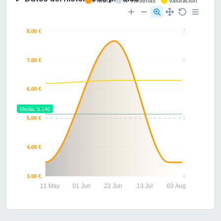
Precio
Nº Reseñas
Valoración
8.00 €
7
7.00 €
6
6.00 €
Media: 5.14€
5.00 €
5
4.00 €
3.00 €
4
11 May
01 Jun
22 Jun
13 Jul
03 Aug