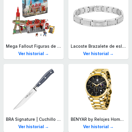
Mega Fallout Figuras de acción y Juguetes de construcción, Parada de Camiones Red Rocket con 824 Piezas, 2 Personajes articulados y Accesorios, para coleccionistas, HXT00
Lacoste Brazalete de eslabón para Hombre Colección STENCIL de Acero inoxidable
Ver historial →
Ver historial →
BRA Signature | Cuchillo tomatero 120 mm, Acero Inoxidable alemán forjado con Molibdeno Vanadio, Mango Remachado ABS, Diseño Ergonómico, Hoja 1,6 mm espesor
BENYAR by Relojes Hombre Analógico Cuarzo Cronografo Impermeable Luminoso Fecha Moda Casual Reloj de Pulsera Elegante Regalo para Hombre
Ver historial →
Ver historial →