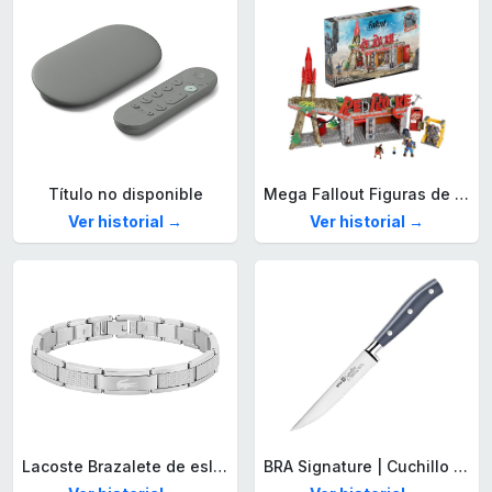
Título no disponible
Mega Fallout Figuras de acción y Juguetes de construcción, Parada de Camiones Red Rocket con 824 Piezas, 2 Personajes articulados y Accesorios, para coleccionistas, HXT00
Ver historial →
Ver historial →
Lacoste Brazalete de eslabón para Hombre Colección STENCIL de Acero inoxidable
BRA Signature | Cuchillo tomatero 120 mm, Acero Inoxidable alemán forjado con Molibdeno Vanadio, Mango Remachado ABS, Diseño Ergonómico, Hoja 1,6 mm espesor