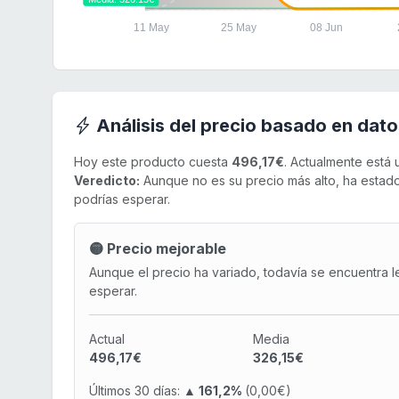
11 May
25 May
08 Jun
Análisis del precio basado en dato
Hoy este producto cuesta
496,17€
. Actualmente está
Veredicto:
Aunque no es su precio más alto, ha estado 
podrías esperar.
🟡 Precio mejorable
Aunque el precio ha variado, todavía se encuentra l
esperar.
Actual
Media
496,17€
326,15€
Últimos 30 días:
▲ 161,2%
(0,00€)