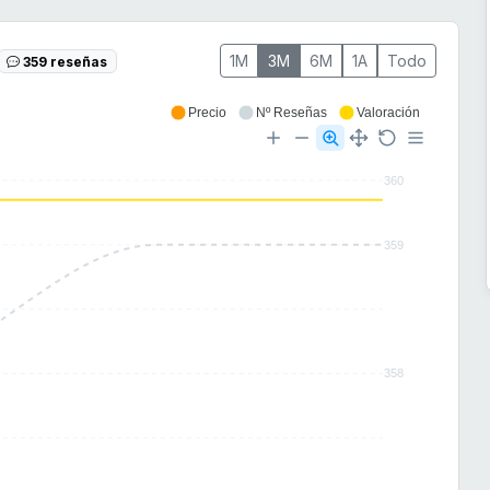
1M
3M
6M
1A
Todo
359 reseñas
Precio
Nº Reseñas
Valoración
360
359
358