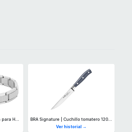
Lacoste Brazalete de eslabón para Hombre Colección STENCIL de Acero inoxidable
BRA Signature | Cuchillo tomatero 120 mm, Acero Inoxidable alemán forjado con Molibdeno Vanadio, Mango Remachado ABS, Diseño Ergonómico, Hoja 1,6 mm espesor
Ver historial →