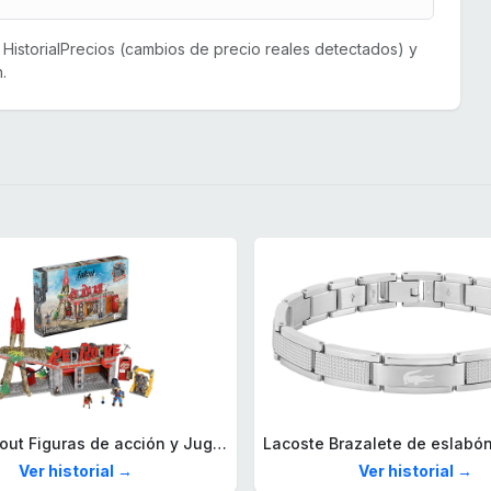
or HistorialPrecios (cambios de precio reales detectados) y
.
Mega Fallout Figuras de acción y Juguetes de construcción, Parada de Camiones Red Rocket con 824 Piezas, 2 Personajes articulados y Accesorios, para coleccionistas, HXT00
Ver historial →
Ver historial →