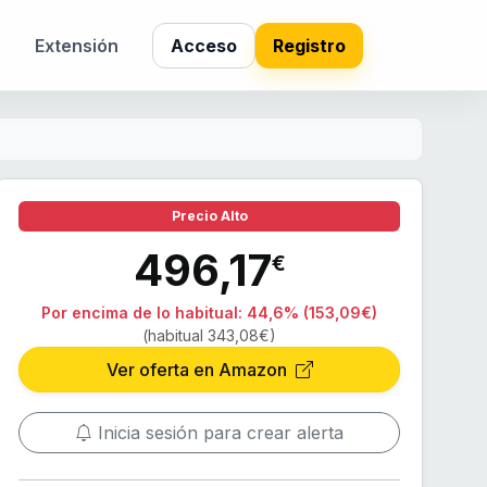
s
Extensión
Acceso
Registro
Precio Alto
496,17
€
Por encima de lo habitual:
44,6% (153,09€)
(habitual 343,08€)
Ver oferta en Amazon
Inicia sesión para crear alerta