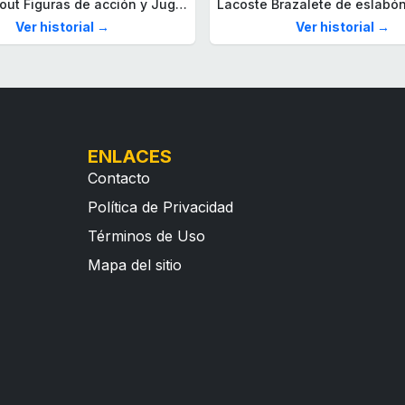
Mega Fallout Figuras de acción y Juguetes de construcción, Parada de Camiones Red Rocket con 824 Piezas, 2 Personajes articulados y Accesorios, para coleccionistas, HXT00
Ver historial →
Ver historial →
ENLACES
Contacto
Política de Privacidad
Términos de Uso
Mapa del sitio