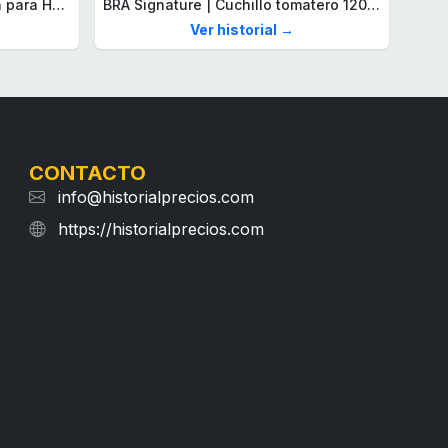
Lacoste Brazalete de eslabón para Hombre Colección STENCIL de Acero inoxidable
BRA Signature | Cuchillo tomatero 120 mm, Acero Inoxidable alemán forjado con Molibdeno Vanadio, Mango Remachado ABS, Diseño Ergonómico, Hoja 1,6 mm espesor
Ver historial →
CONTACTO
info@historialprecios.com
https://historialprecios.com