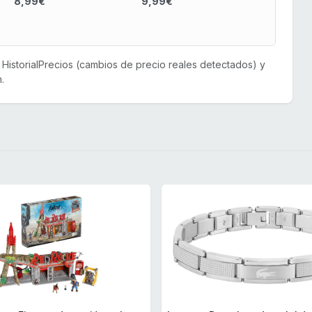
8,99€
9,99€
or HistorialPrecios (cambios de precio reales detectados) y
.