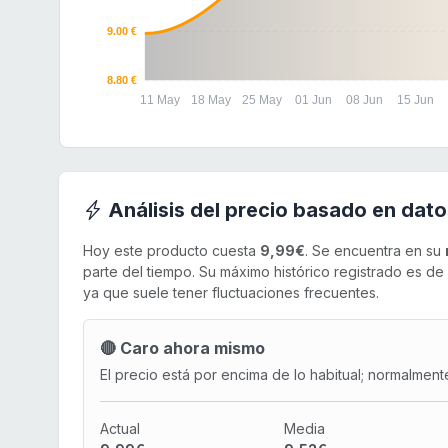
9.00 €
8.80 €
11 May
18 May
25 May
01 Jun
08 Jun
15 Jun
Análisis del precio basado en dato
Hoy este producto cuesta
9,99€
. Se encuentra en su
parte del tiempo. Su máximo histórico registrado es d
ya que suele tener fluctuaciones frecuentes.
🔴 Caro ahora mismo
El precio está por encima de lo habitual; normalment
Actual
Media