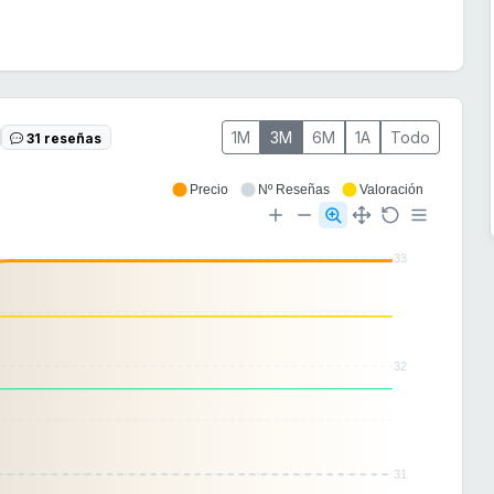
1M
3M
6M
1A
Todo
31 reseñas
Precio
Nº Reseñas
Valoración
33
32
31