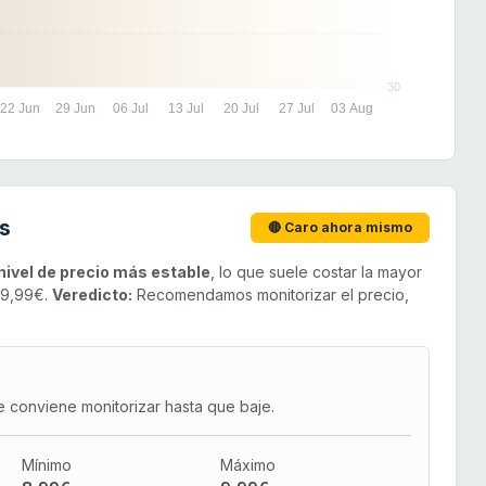
30
22 Jun
29 Jun
06 Jul
13 Jul
20 Jul
27 Jul
03 Aug
s
🔴 Caro ahora mismo
nivel de precio más estable
, lo que suele costar la mayor
e 9,99€.
Veredicto:
Recomendamos monitorizar el precio,
e conviene monitorizar hasta que baje.
Mínimo
Máximo