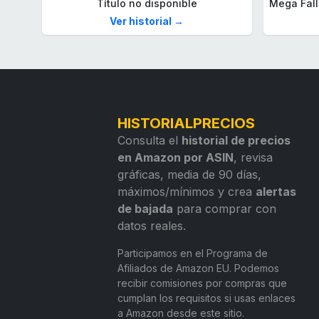
Título no disponible
Ver historial →
HISTORIALPRECIOS
Consulta el
historial de precios
en Amazon por ASIN
, revisa
gráficas, media de 90 días,
máximos/mínimos y crea
alertas
de bajada
para comprar con
datos reales.
Participamos en el Programa de
Afiliados de Amazon EU. Podemos
recibir comisiones por compras que
cumplan los requisitos si usas enlaces
a Amazon desde este sitio.