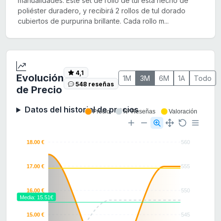
manualidades. Este set de rollo de tul está hecho de
poliéster duradero, y recibirá 2 rollos de tul dorado
cubiertos de purpurina brillante. Cada rollo m...
4,1
Evolución
1M
3M
6M
1A
Todo
548 reseñas
de Precio
Datos del historial de precios
Precio
Nº Reseñas
Valoración
18.00 €
560
17.00 €
555
16.00 €
550
Media: 15.51€
15.00 €
545