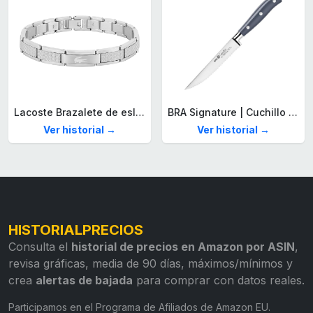
Lacoste Brazalete de eslabón para Hombre Colección STENCIL de Acero inoxidable
BRA Signature | Cuchillo tomatero 120 mm, Acero Inoxidable alemán forjado con Molibdeno Vanadio, Mango Remachado ABS, Diseño Ergonómico, Hoja 1,6 mm espesor
Ver historial →
Ver historial →
HISTORIALPRECIOS
Consulta el
historial de precios en Amazon por ASIN
,
revisa gráficas, media de 90 días, máximos/mínimos y
crea
alertas de bajada
para comprar con datos reales.
Participamos en el Programa de Afiliados de Amazon EU.