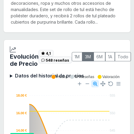
decoraciones, ropa y muchos otros accesorios de
manualidades. Este set de rollo de tul está hecho de
poliéster duradero, y recibirá 2 rollos de tul plateado
cubiertos de purpurina brillante. Cada rollo...
4,1
Evolución
1M
3M
6M
1A
Todo
548 reseñas
de Precio
Datos del historial de precios
Precio
Nº Reseñas
Valoración
18.00 €
555
16.00 €
550
14.00 €
545