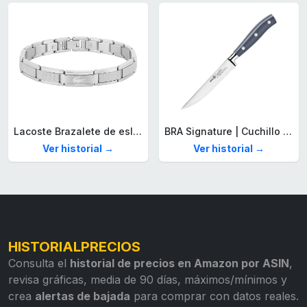
Lacoste Brazalete de eslabón para Hombre Colección STENCIL de Acero inoxidable
BRA Signature | Cuchillo tomatero 120 mm, Acero Inoxidable alemán forjado con Molibdeno Vanadio, Mango Remachado ABS, Diseño Ergonómico, Hoja 1,6 mm espesor
Ver historial →
Ver historial →
HISTORIALPRECIOS
Consulta el
historial de precios en Amazon por ASIN
,
revisa gráficas, media de 90 días, máximos/mínimos y
crea
alertas de bajada
para comprar con datos reales.