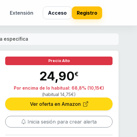
s
Extensión
Acceso
Registro
a específica
Precio Alto
24,90
€
Por encima de lo habitual:
68,8% (10,15€)
(habitual 14,75€)
Ver oferta en Amazon
Inicia sesión para crear alerta