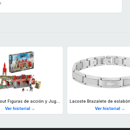
.
Mega Fallout Figuras de acción y Juguetes de construcción, Parada de Camiones Red Rocket con 824 Piezas, 2 Personajes articulados y Accesorios, para coleccionistas, HXT00
Ver historial →
Ver historial →