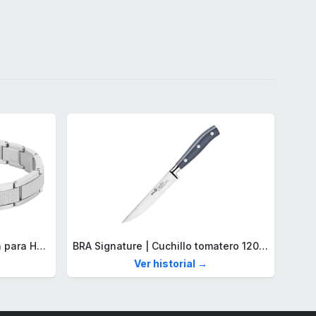
Lacoste Brazalete de eslabón para Hombre Colección STENCIL de Acero inoxidable
BRA Signature | Cuchillo tomatero 120 mm, Acero Inoxidable alemán forjado con Molibdeno Vanadio, Mango Remachado ABS, Diseño Ergonómico, Hoja 1,6 mm espesor
Ver historial →