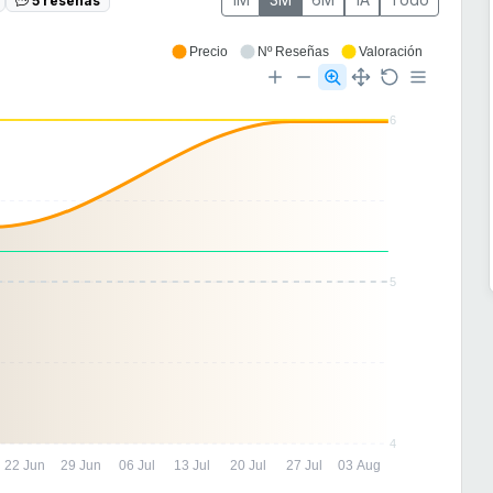
Precio
Nº Reseñas
Valoración
6
5
4
22 Jun
29 Jun
06 Jul
13 Jul
20 Jul
27 Jul
03 Aug