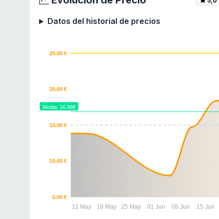
Datos del historial de precios
25.00 €
20.00 €
Media: 16.88€
15.00 €
10.00 €
5.00 €
11 May
18 May
25 May
01 Jun
08 Jun
15 Jun