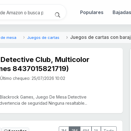
Populares
Bajada
Juegos de cartas con baraj
 de mesa
Juegos de cartas
Detective Club, Multicolor
mes 8437015821719)
Último chequeo: 25/07/2026 10:02
 Blackrock Games, Juego De Mesa Detective
dvertencia de seguridad Ninguna resaltable...
1M
3M
6M
1A
Todo
5 reseñas