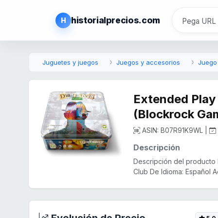
historialprecios.com
H
Juguetes y juegos
Juegos y accesorios
Juego
Extended Play 
(Blockrock Ga
ASIN: B07R91K9WL |
Descripción
Descripción del producto
Club De Idioma: Español A
Evolución de Precio
5,0