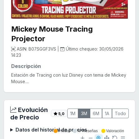
Mickey Mouse Tracing
Projector
ASIN: B07SGGF3VS |
Último chequeo: 30/05/2026
14:23
Descripción
Estación de Tracing con luz Disney con tema de Mickey
Mouse....
Evolución
1M
3M
6M
1A
Todo
5,0
de Precio
Datos del historial de precios
Precio
Nº Reseñas
Valoración