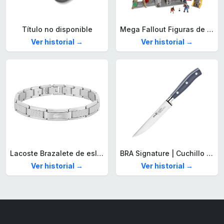
Título no disponible
Mega Fallout Figuras de acción y Juguetes de construcción, Parada de Camiones Red Rocket con 824 Piezas, 2 Personajes articulados y Accesorios, para coleccionistas, HXT00
Ver historial →
Ver historial →
Lacoste Brazalete de eslabón para Hombre Colección STENCIL de Acero inoxidable
BRA Signature | Cuchillo tomatero 120 mm, Acero Inoxidable alemán forjado con Molibdeno Vanadio, Mango Remachado ABS, Diseño Ergonómico, Hoja 1,6 mm espesor
Ver historial →
Ver historial →