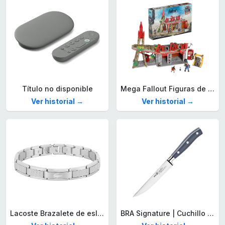
Título no disponible
Mega Fallout Figuras de acción y Juguetes de construcción, Parada de Camiones Red Rocket con 824 Piezas, 2 Personajes articulados y Accesorios, para coleccionistas, HXT00
Ver historial →
Ver historial →
Lacoste Brazalete de eslabón para Hombre Colección STENCIL de Acero inoxidable
BRA Signature | Cuchillo tomatero 120 mm, Acero Inoxidable alemán forjado con Molibdeno Vanadio, Mango Remachado ABS, Diseño Ergonómico, Hoja 1,6 mm espesor