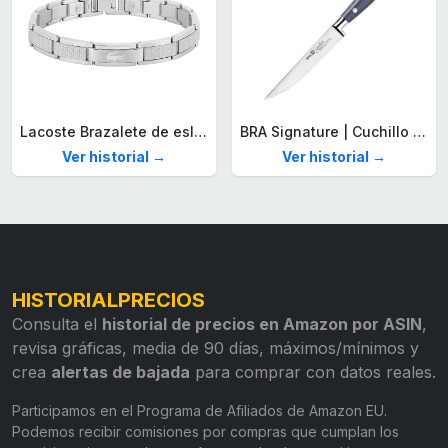
Lacoste Brazalete de eslabón para Hombre Colección STENCIL de Acero inoxidable
BRA Signature | Cuchillo tomatero 120 mm, Acero Inoxidable alemán forjado con Molibdeno Vanadio, Mango Remachado ABS, Diseño Ergonómico, Hoja 1,6 mm espesor
Ver historial →
Ver historial →
HISTORIALPRECIOS
Consulta el
historial de precios en Amazon por ASIN
,
revisa gráficas, media de 90 días, máximos/mínimos y
crea
alertas de bajada
para comprar con datos reales.
Participamos en el Programa de Afiliados de Amazon EU.
Podemos recibir comisiones por compras que cumplan los