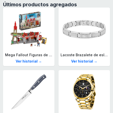
Últimos productos agregados
Mega Fallout Figuras de acción y Juguetes de construcción, Parada de Camiones Red Rocket con 824 Piezas, 2 Personajes articulados y Accesorios, para coleccionistas, HXT00
Lacoste Brazalete de eslabón para Hombre Colección STENCIL de Acero inoxidable
Ver historial →
Ver historial →