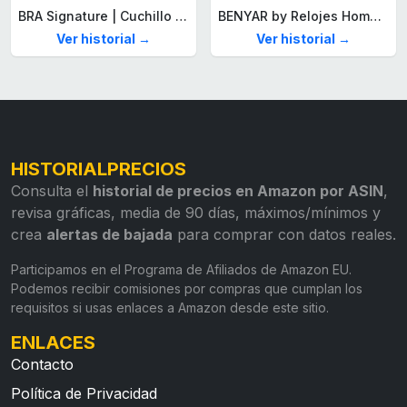
BRA Signature | Cuchillo tomatero 120 mm, Acero Inoxidable alemán forjado con Molibdeno Vanadio, Mango Remachado ABS, Diseño Ergonómico, Hoja 1,6 mm espesor
BENYAR by Relojes Hombre Analógico Cuarzo Cronografo Impermeable Luminoso Fecha Moda Casual Reloj de Pulsera Elegante Regalo para Hombre
Ver historial →
Ver historial →
HISTORIALPRECIOS
Consulta el
historial de precios en Amazon por ASIN
,
revisa gráficas, media de 90 días, máximos/mínimos y
crea
alertas de bajada
para comprar con datos reales.
Participamos en el Programa de Afiliados de Amazon EU.
Podemos recibir comisiones por compras que cumplan los
requisitos si usas enlaces a Amazon desde este sitio.
ENLACES
Contacto
Política de Privacidad