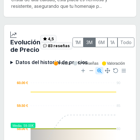
resistente, asegurando que tu homenaje p...
4,5
Evolución
1M
3M
6M
1A
Todo
83 reseñas
de Precio
Datos del historial de precios
Precio
Nº Reseñas
Valoración
60.00 €
90
59.50 €
85
Media: 59.00€
59.00 €
80