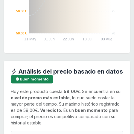
58.50 €
75
58.00 €
70
11 May
01 Jun
22 Jun
13 Jul
03 Aug
Análisis del precio basado en datos
🟢 Buen momento
Hoy este producto cuesta
59,00€
. Se encuentra en su
nivel de precio más estable
, lo que suele costar la
mayor parte del tiempo. Su máximo histórico registrado
es de 59,00€.
Veredicto:
Es un
buen momento
para
comprar; el precio es competitivo comparado con su
historial estable.