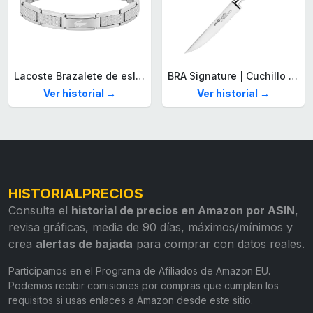
Lacoste Brazalete de eslabón para Hombre Colección STENCIL de Acero inoxidable
BRA Signature | Cuchillo tomatero 120 mm, Acero Inoxidable alemán forjado con Molibdeno Vanadio, Mango Remachado ABS, Diseño Ergonómico, Hoja 1,6 mm espesor
Ver historial →
Ver historial →
HISTORIALPRECIOS
Consulta el
historial de precios en Amazon por ASIN
,
revisa gráficas, media de 90 días, máximos/mínimos y
crea
alertas de bajada
para comprar con datos reales.
Participamos en el Programa de Afiliados de Amazon EU.
Podemos recibir comisiones por compras que cumplan los
requisitos si usas enlaces a Amazon desde este sitio.