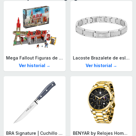
Mega Fallout Figuras de acción y Juguetes de construcción, Parada de Camiones Red Rocket con 824 Piezas, 2 Personajes articulados y Accesorios, para coleccionistas, HXT00
Lacoste Brazalete de eslabón para Hombre Colección STENCIL de Acero inoxidable
Ver historial →
Ver historial →
BRA Signature | Cuchillo tomatero 120 mm, Acero Inoxidable alemán forjado con Molibdeno Vanadio, Mango Remachado ABS, Diseño Ergonómico, Hoja 1,6 mm espesor
BENYAR by Relojes Hombre Analógico Cuarzo Cronografo Impermeable Luminoso Fecha Moda Casual Reloj de Pulsera Elegante Regalo para Hombre