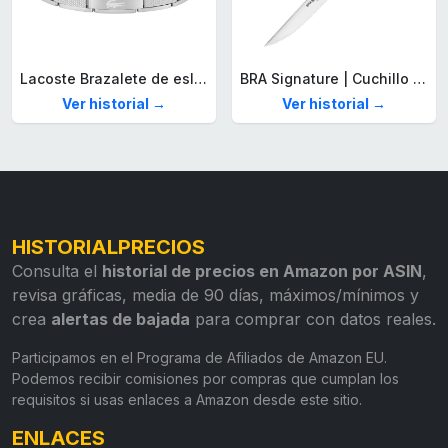
Lacoste Brazalete de eslabón para Hombre Colección STENCIL de Acero inoxidable
BRA Signature | Cuchillo tomatero 120 mm, Acero Inoxidable alemán forjado con Molibdeno Vanadio, Mango Remachado ABS, Diseño Ergonómico, Hoja 1,6 mm espesor
Ver historial →
Ver historial →
HISTORIALPRECIOS
Consulta el
historial de precios en Amazon por ASIN
,
revisa gráficas, media de 90 días, máximos/mínimos y
crea
alertas de bajada
para comprar con datos reales.
Participamos en el Programa de Afiliados de Amazon EU.
Podemos recibir comisiones por compras que cumplan los
requisitos si usas enlaces a Amazon desde este sitio.
ENLACES