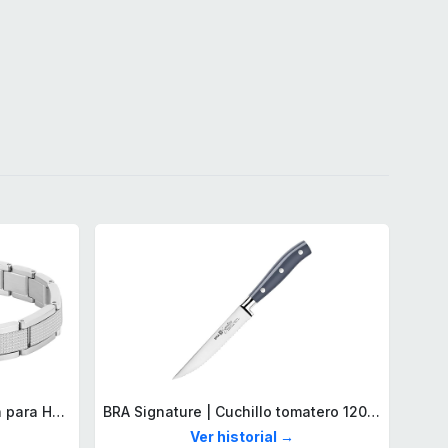
Lacoste Brazalete de eslabón para Hombre Colección STENCIL de Acero inoxidable
BRA Signature | Cuchillo tomatero 120 mm, Acero Inoxidable alemán forjado con Molibdeno Vanadio, Mango Remachado ABS, Diseño Ergonómico, Hoja 1,6 mm espesor
Ver historial →