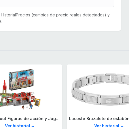
or HistorialPrecios (cambios de precio reales detectados) y
.
Mega Fallout Figuras de acción y Juguetes de construcción, Parada de Camiones Red Rocket con 824 Piezas, 2 Personajes articulados y Accesorios, para coleccionistas, HXT00
Ver historial →
Ver historial →