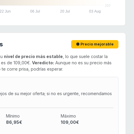
210
22 Jun
06 Jul
20 Jul
03 Aug
s
🟡 Precio mejorable
su
nivel de precio más estable
, lo que suele costar la
o es de 109,00€.
Veredicto:
Aunque no es su precio más
 te corre prisa, podrías esperar.
ejos de su mejor oferta; si no es urgente, recomendamos
Mínimo
Máximo
86,95€
109,00€