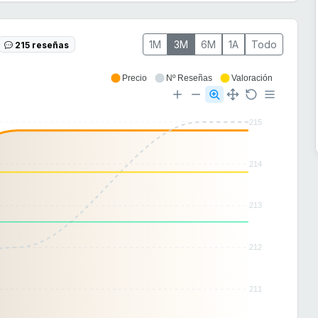
1M
3M
6M
1A
Todo
215 reseñas
Precio
Nº Reseñas
Valoración
215
214
213
212
211