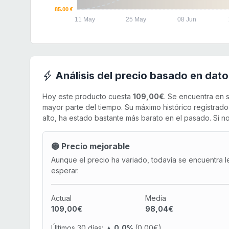
85.00 €
11 May
25 May
08 Jun
Análisis del precio basado en dato
Hoy este producto cuesta
109,00€
. Se encuentra en 
mayor parte del tiempo. Su máximo histórico registrad
alto, ha estado bastante más barato en el pasado. Si no
🟡 Precio mejorable
Aunque el precio ha variado, todavía se encuentra l
esperar.
Actual
Media
109,00€
98,04€
Últimos 30 días:
▲ 0,0%
(0,00€)