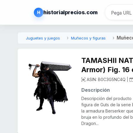
historialprecios.com
H
Muñeco
Juguetes y juegos
Muñecos y figuras
TAMASHII NATI
Armor) Fig. 16
ASIN: B0C3G5NC4Q |
Descripción
Descripción del producto 
figura de Guts de la serie
la armadura Berserker qu
bruja en lo profundo del 
Dragon...