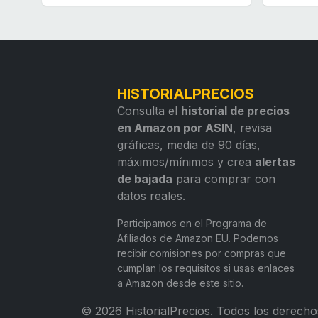
HISTORIALPRECIOS
Consulta el
historial de precios
en Amazon por ASIN
, revisa
gráficas, media de 90 días,
máximos/mínimos y crea
alertas
de bajada
para comprar con
datos reales.
Participamos en el Programa de
Afiliados de Amazon EU. Podemos
recibir comisiones por compras que
cumplan los requisitos si usas enlaces
a Amazon desde este sitio.
© 2026 HistorialPrecios. Todos los derecho