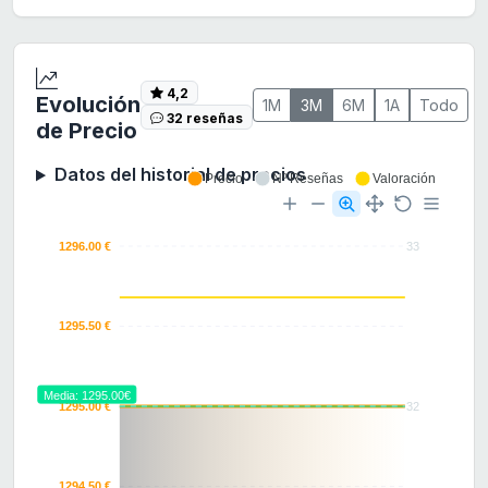
4,2
Evolución
1M
3M
6M
1A
Todo
32 reseñas
de Precio
Datos del historial de precios
Precio
Nº Reseñas
Valoración
1296.00 €
33
1295.50 €
Media: 1295.00€
1295.00 €
32
1294.50 €