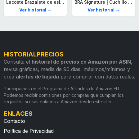
Lacoste Brazalete de eslabón para Hombre Colección STENCIL de Acero inoxidable
BRA Signature | Cuchillo tomatero 120 mm, Acero Inoxidable alemán forjado con Molibdeno Vanadio, Mango Remachado ABS, Diseño Ergonómico, Hoja 1,6 mm espesor
Ver historial →
Ver historial →
HISTORIALPRECIOS
Consulta el
historial de precios en Amazon por ASIN
,
revisa gráficas, media de 90 días, máximos/mínimos y
crea
alertas de bajada
para comprar con datos reales.
Participamos en el Programa de Afiliados de Amazon EU.
Podemos recibir comisiones por compras que cumplan los
requisitos si usas enlaces a Amazon desde este sitio.
ENLACES
Contacto
Política de Privacidad