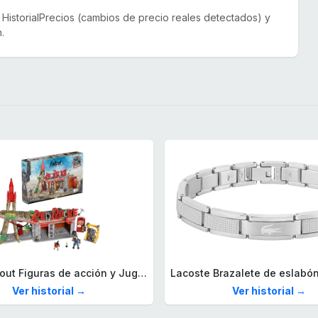
or HistorialPrecios (cambios de precio reales detectados) y
.
Mega Fallout Figuras de acción y Juguetes de construcción, Parada de Camiones Red Rocket con 824 Piezas, 2 Personajes articulados y Accesorios, para coleccionistas, HXT00
Ver historial →
Ver historial →