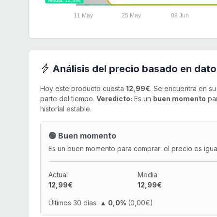
11 May
25 May
08 Jun
Análisis del precio basado en dato
Hoy este producto cuesta
12,99€
. Se encuentra en s
parte del tiempo.
Veredicto:
Es un
buen momento
par
historial estable.
🟢 Buen momento
Es un buen momento para comprar: el precio es igual 
Actual
Media
12,99€
12,99€
Últimos 30 días:
▲ 0,0%
(0,00€)