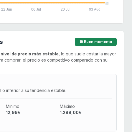
85
22 Jun
06 Jul
20 Jul
03 Aug
s
🟢 Buen momento
u
nivel de precio más estable
, lo que suele costar la mayor
a comprar; el precio es competitivo comparado con su
o inferior a su tendencia estable.
Mínimo
Máximo
12,99€
1.299,00€