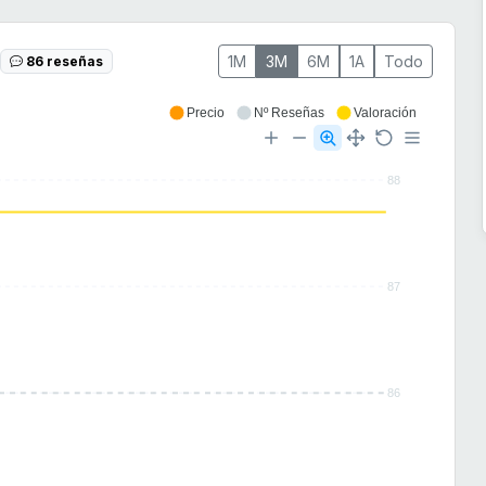
1M
3M
6M
1A
Todo
86 reseñas
Precio
Nº Reseñas
Valoración
88
87
86