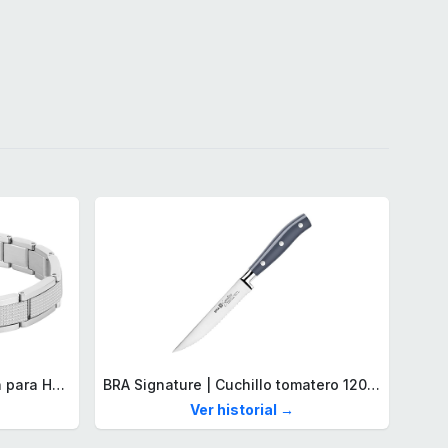
Lacoste Brazalete de eslabón para Hombre Colección STENCIL de Acero inoxidable
BRA Signature | Cuchillo tomatero 120 mm, Acero Inoxidable alemán forjado con Molibdeno Vanadio, Mango Remachado ABS, Diseño Ergonómico, Hoja 1,6 mm espesor
Ver historial →