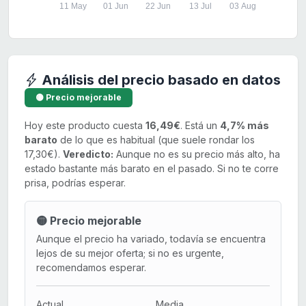
11 May
01 Jun
22 Jun
13 Jul
03 Aug
Análisis del precio basado en datos
🟡 Precio mejorable
Hoy este producto cuesta
16,49€
. Está un
4,7% más
barato
de lo que es habitual (que suele rondar los
17,30€).
Veredicto:
Aunque no es su precio más alto, ha
estado bastante más barato en el pasado. Si no te corre
prisa, podrías esperar.
🟡 Precio mejorable
Aunque el precio ha variado, todavía se encuentra
lejos de su mejor oferta; si no es urgente,
recomendamos esperar.
Actual
Media