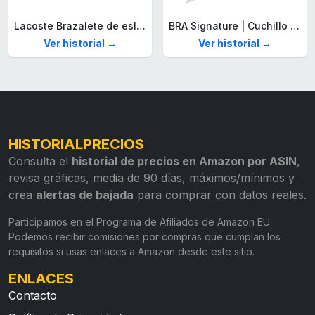
Lacoste Brazalete de eslabón para Hombre Colección STENCIL de Acero inoxidable
BRA Signature | Cuchillo tomatero 120 mm, Acero Inoxidable alemán forjado con Molibdeno Vanadio, Mango Remachado ABS, Diseño Ergonómico, Hoja 1,6 mm espesor
Ver historial →
Ver historial →
HISTORIALPRECIOS
Consulta el
historial de precios en Amazon por ASIN
,
revisa gráficas, media de 90 días, máximos/mínimos y
crea
alertas de bajada
para comprar con datos reales.
Participamos en el Programa de Afiliados de Amazon EU.
Podemos recibir comisiones por compras que cumplan los
requisitos si usas enlaces a Amazon desde este sitio.
ENLACES
Contacto