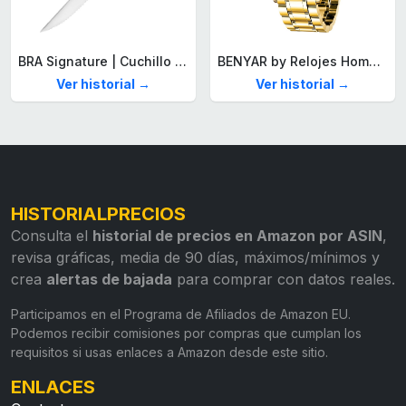
BRA Signature | Cuchillo tomatero 120 mm, Acero Inoxidable alemán forjado con Molibdeno Vanadio, Mango Remachado ABS, Diseño Ergonómico, Hoja 1,6 mm espesor
BENYAR by Relojes Hombre Analógico Cuarzo Cronografo Impermeable Luminoso Fecha Moda Casual Reloj de Pulsera Elegante Regalo para Hombre
Ver historial →
Ver historial →
HISTORIALPRECIOS
Consulta el
historial de precios en Amazon por ASIN
,
revisa gráficas, media de 90 días, máximos/mínimos y
crea
alertas de bajada
para comprar con datos reales.
Participamos en el Programa de Afiliados de Amazon EU.
Podemos recibir comisiones por compras que cumplan los
requisitos si usas enlaces a Amazon desde este sitio.
ENLACES