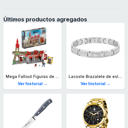
Últimos productos agregados
Mega Fallout Figuras de acción y Juguetes de construcción, Parada de Camiones Red Rocket con 824 Piezas, 2 Personajes articulados y Accesorios, para coleccionistas, HXT00
Lacoste Brazalete de eslabón para Hombre Colección STENCIL de Acero inoxidable
Ver historial →
Ver historial →