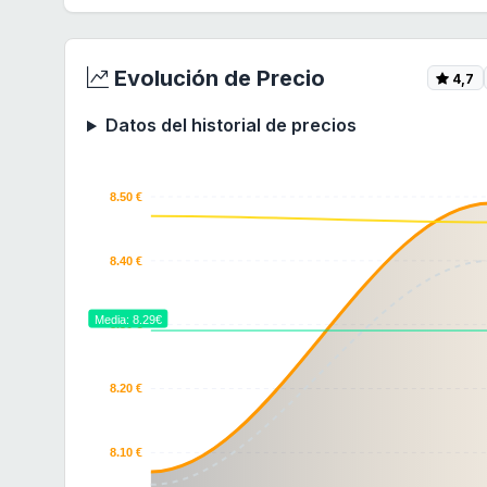
Evolución de Precio
4,7
Datos del historial de precios
8.50 €
8.40 €
Media: 8.29€
8.30 €
8.20 €
8.10 €