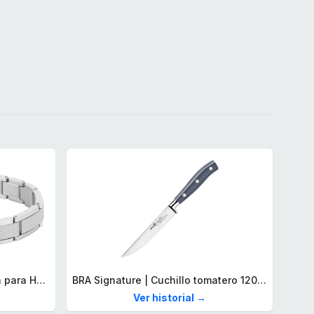
Lacoste Brazalete de eslabón para Hombre Colección STENCIL de Acero inoxidable
BRA Signature | Cuchillo tomatero 120 mm, Acero Inoxidable alemán forjado con Molibdeno Vanadio, Mango Remachado ABS, Diseño Ergonómico, Hoja 1,6 mm espesor
Ver historial →