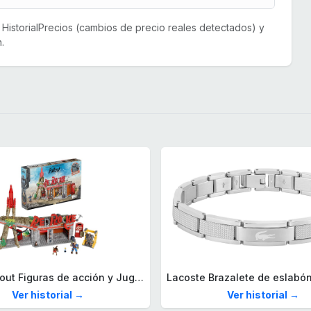
or HistorialPrecios (cambios de precio reales detectados) y
.
Mega Fallout Figuras de acción y Juguetes de construcción, Parada de Camiones Red Rocket con 824 Piezas, 2 Personajes articulados y Accesorios, para coleccionistas, HXT00
Ver historial →
Ver historial →