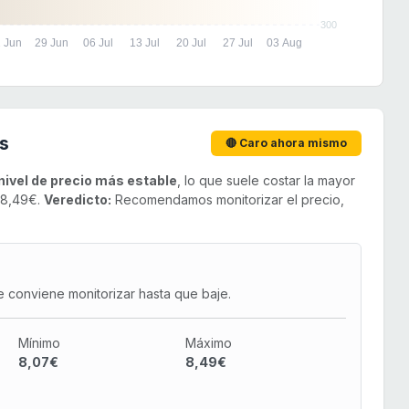
300
 Jun
29 Jun
06 Jul
13 Jul
20 Jul
27 Jul
03 Aug
s
🔴 Caro ahora mismo
nivel de precio más estable
, lo que suele costar la mayor
e 8,49€.
Veredicto:
Recomendamos monitorizar el precio,
e conviene monitorizar hasta que baje.
Mínimo
Máximo
8,07€
8,49€