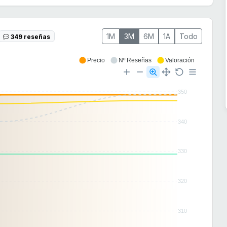
1M
3M
6M
1A
Todo
349 reseñas
Precio
Nº Reseñas
Valoración
350
340
330
320
310