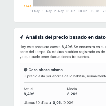
8.00 €
11 May
18 May
25 May
01 Jun
08 Jun
15 Jun
22
Análisis del precio basado en dato
Hoy este producto cuesta
8,49€
. Se encuentra en su
parte del tiempo. Su máximo histórico registrado es d
ya que suele tener fluctuaciones frecuentes.
🔴 Caro ahora mismo
El precio está por encima de lo habitual; normalment
Actual
Media
8,49€
8,29€
Últimos 30 días:
▲ 0,0%
(0,00€)