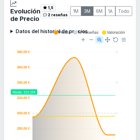
1,5
Evolución
1M
3M
6M
1A
Todo
2 reseñas
de Precio
Datos del historial de precios
Precio
Nº Reseñas
Valoración
380.00 €
4
360.00 €
340.00 €
3
Media: 323.25€
320.00 €
300.00 €
2
280.00 €