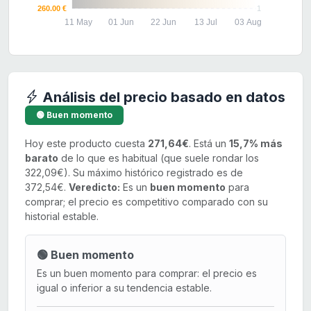
260.00 €
1
11 May
01 Jun
22 Jun
13 Jul
03 Aug
Análisis del precio basado en datos
🟢 Buen momento
Hoy este producto cuesta
271,64€
. Está un
15,7% más
barato
de lo que es habitual (que suele rondar los
322,09€). Su máximo histórico registrado es de
372,54€.
Veredicto:
Es un
buen momento
para
comprar; el precio es competitivo comparado con su
historial estable.
🟢 Buen momento
Es un buen momento para comprar: el precio es
igual o inferior a su tendencia estable.