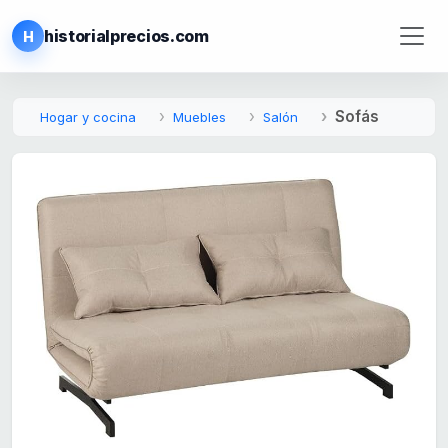
historialprecios.com
H
Sofás
Hogar y cocina
Muebles
Salón