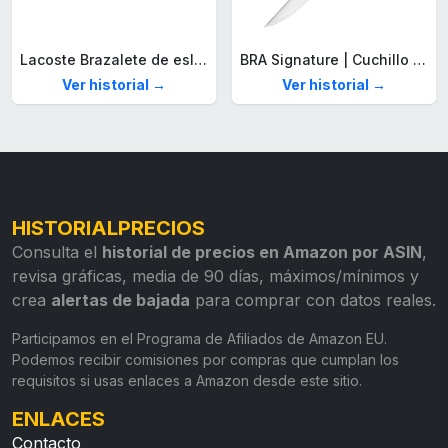
Lacoste Brazalete de eslabón para Hombre Colección STENCIL de Acero inoxidable
BRA Signature | Cuchillo tomatero 120 mm, Acero Inoxidable alemán forjado con Molibdeno Vanadio, Mango Remachado ABS, Diseño Ergonómico, Hoja 1,6 mm espesor
Ver historial →
Ver historial →
HISTORIALPRECIOS
Consulta el
historial de precios en Amazon por ASIN
,
revisa gráficas, media de 90 días, máximos/mínimos y
crea
alertas de bajada
para comprar con datos reales.
Participamos en el Programa de Afiliados de Amazon EU.
Podemos recibir comisiones por compras que cumplan los
requisitos si usas enlaces a Amazon desde este sitio.
ENLACES
Contacto